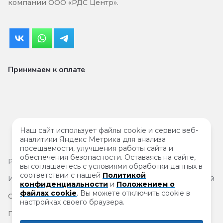
компании ООО «РДС Центр».
Принимаем к оплате
Наш сайт использует файлы cookie и сервис веб-
аналитики Яндекс Метрика для анализа
посещаемости, улучшения работы сайта и
обеспечения безопасности. Оставаясь на сайте,
Результаты
специальной проверки условий труда
вы соглашаетесь с условиями обработки данных в
соответствии с нашей
Политикой
Информация на сайте не является публичной офертой
конфиденциальности
и
Положением о
файлах cookie
. Вы можете отключить cookie в
Согласие на обработку персональных данных
настройках своего браузера.
Политика защиты и обработки персональных данных