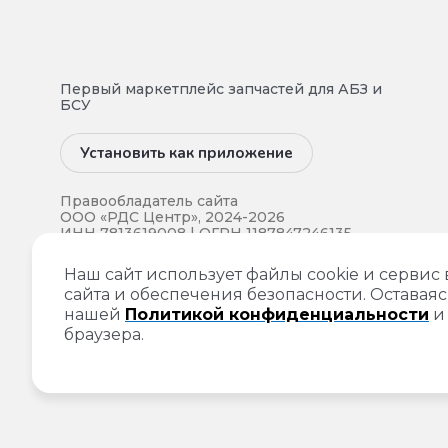
Первый маркетплейс запчастей для АБЗ и
БСУ
Установить как приложение
Правообладатель сайта
ООО «РДС Центр», 2024-2026
ИНН 7813619008 | ОГРН 1187847246135.
Все права на интеллектуальную
Наш сайт использует файлы cookie и сервис
собственность и прочие права
сайта и обеспечения безопасности. Оставаяс
собственности на информацию,
опубликованную на данном сайте,
нашей
Политикой конфиденциальности
принадлежат компании ООО «РДС
браузера.
Центр».