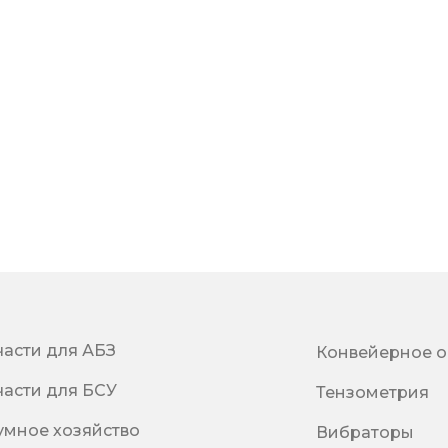
части для АБЗ
Конвейерное 
части для БСУ
Тензометрия
умное хозяйство
Вибраторы