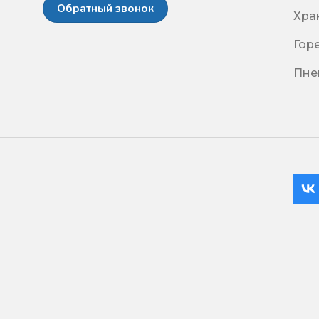
Обратный звонок
Хра
Гор
Пне