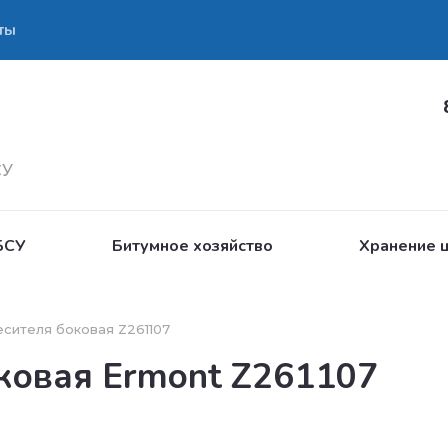
ты
СУ
БСУ
Битумное хозяйство
Хранение ц
есителя боковая Z261107
ковая Ermont Z261107