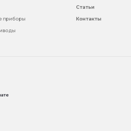
Статьи
е приборы
Контакты
риводы
лате