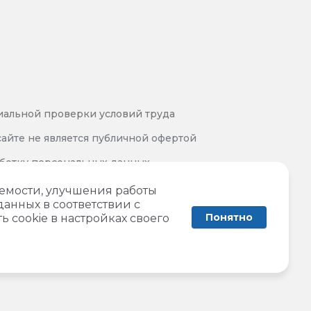
иальной проверки условий труда
айте не является публичной офертой
аботку персональных данных
 и обработки персональных данных
аемости, улучшения работы
данных в соответствии с
Понятно
ь cookie в настройках своего