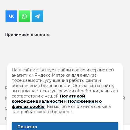
Принимаем к оплате
Наш сайт использует файлы cookie и сервис веб-
аналитики Яндекс Метрика для анализа
посещаемости, улучшения работы сайта и
обеспечения безопасности. Оставаясь на сайте,
Результаты
специальной проверки условий труда
вы соглашаетесь с условиями обработки данных в
соответствии с нашей
Политикой
Информация на сайте не является публичной офертой
конфиденциальности
и
Положением о
файлах cookie
. Вы можете отключить cookie в
Согласие на обработку персональных данных
настройках своего браузера.
Политика защиты и обработки персональных данных
Понятно