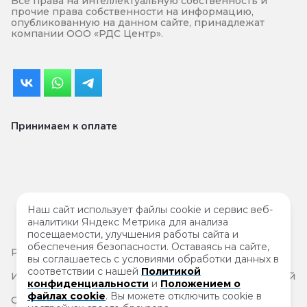
Все права на интеллектуальную собственность и
прочие права собственности на информацию,
опубликованную на данном сайте, принадлежат
компании ООО «РДС Центр».
Принимаем к оплате
Наш сайт использует файлы cookie и сервис веб-
аналитики Яндекс Метрика для анализа
посещаемости, улучшения работы сайта и
обеспечения безопасности. Оставаясь на сайте,
Результаты
специальной проверки условий труда
вы соглашаетесь с условиями обработки данных в
соответствии с нашей
Политикой
Информация на сайте не является публичной офертой
конфиденциальности
и
Положением о
файлах cookie
. Вы можете отключить cookie в
Согласие на обработку персональных данных