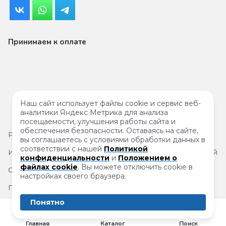
Принимаем к оплате
Наш сайт использует файлы cookie и сервис веб-
аналитики Яндекс Метрика для анализа
посещаемости, улучшения работы сайта и
обеспечения безопасности. Оставаясь на сайте,
Результаты
специальной проверки условий труда
вы соглашаетесь с условиями обработки данных в
соответствии с нашей
Политикой
Информация на сайте не является публичной офертой
конфиденциальности
и
Положением о
файлах cookie
. Вы можете отключить cookie в
Согласие на обработку персональных данных
настройках своего браузера.
Политика защиты и обработки персональных данных
Понятно
Главная
Каталог
Поиск