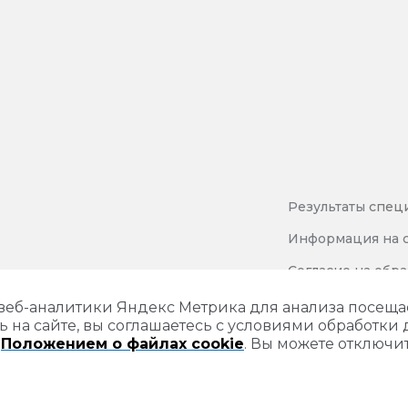
Результаты
спец
Информация на с
Согласие на обр
Политика защиты
 веб-аналитики Яндекс Метрика для анализа посещ
ь на сайте, вы соглашаетесь с условиями обработки 
и
Положением о файлах cookie
. Вы можете отключит