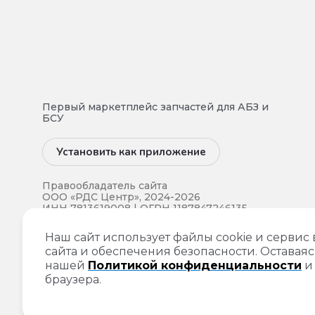
Первый маркетплейс запчастей для АБЗ и
БСУ
Установить как приложение
Правообладатель сайта
ООО «РДС Центр», 2024-2026
ИНН 7813619008 | ОГРН 1187847246135.
Все права на интеллектуальную
Наш сайт использует файлы cookie и сервис
собственность и прочие права
сайта и обеспечения безопасности. Оставаяс
собственности на информацию,
опубликованную на данном сайте,
нашей
Политикой конфиденциальности
принадлежат компании ООО «РДС
браузера.
Центр».