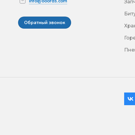
info@ooords.com
Зап
Бит
Обратный звонок
Хра
Гор
Пне