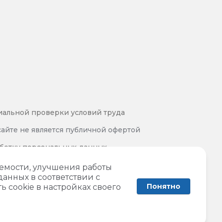
иальной проверки условий труда
айте не является публичной офертой
аботку персональных данных
 и обработки персональных данных
аемости, улучшения работы
данных в соответствии с
Понятно
ь cookie в настройках своего