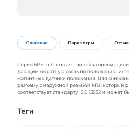
Описание
Параметры
Отзы
Серия 6PF от Camozzi – линейка пневмоци
дающим обратную связь по положению, инте
магнитные датчики положения. Для снижен
разъему с наружной резьбой М12, который 
соответствует стандарту ISO 15552 и может 
теги