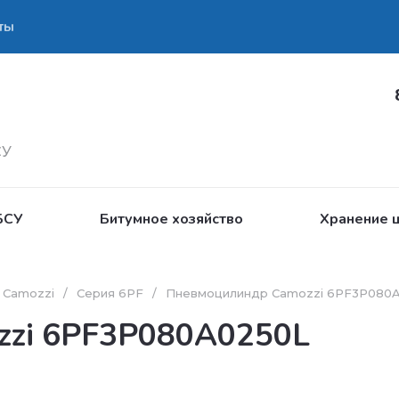
ты
СУ
БСУ
Битумное хозяйство
Хранение ц
 Camozzi
/
Серия 6PF
/
Пневмоцилиндр Camozzi 6PF3P080
zzi 6PF3P080A0250L