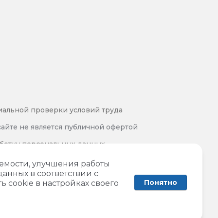
иальной проверки условий труда
айте не является публичной офертой
аботку персональных данных
 и обработки персональных данных
аемости, улучшения работы
данных в соответствии с
Понятно
ь cookie в настройках своего