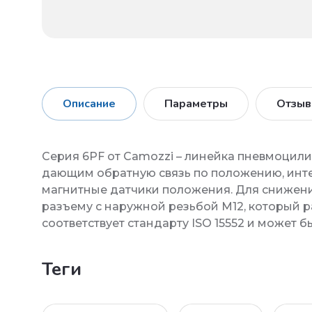
Описание
Параметры
Отзы
Серия 6PF от Camozzi – линейка пневмоци
дающим обратную связь по положению, инте
магнитные датчики положения. Для снижен
разъему с наружной резьбой М12, который 
соответствует стандарту ISO 15552 и может 
теги