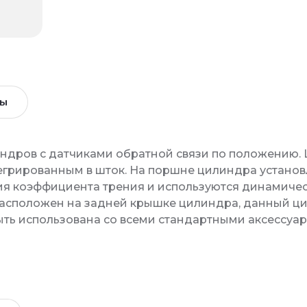
вы
линдров с датчиками обратной связи по положению
грированным в шток. На поршне цилиндра установл
ия коэффициента трения и используются динамичес
расположен на задней крышке цилиндра, данный цил
быть использована со всеми стандартными аксессуа