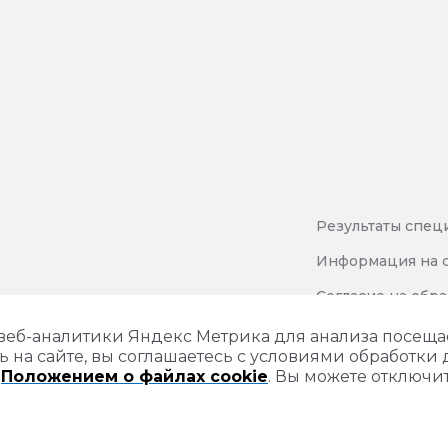
Результаты
спец
Информация на с
Согласие на обр
Политика защиты
 веб-аналитики Яндекс Метрика для анализа посещ
ь на сайте, вы соглашаетесь с условиями обработки 
и
Положением о файлах cookie
. Вы можете отключит