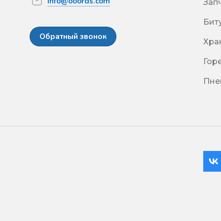
info@ooords.com
Зап
Бит
Обратный звонок
Хра
Гор
Пне