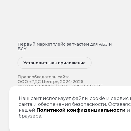
Первый маркетплейс запчастей для АБЗ и
БСУ
Установить как приложение
Правообладатель сайта
ООО «РДС Центр», 2024-2026
ИНН 7813619008 | ОГРН 1187847246135.
Все права на интеллектуальную
Наш сайт использует файлы cookie и сервис
собственность и прочие права
сайта и обеспечения безопасности. Оставаяс
собственности на информацию,
опубликованную на данном сайте,
нашей
Политикой конфиденциальности
принадлежат компании ООО «РДС
браузера.
Центр».