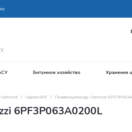
ты
СУ
БСУ
Битумное хозяйство
Хранение ц
 Camozzi
/
Серия 6PF
/
Пневмоцилиндр Camozzi 6PF3P063
zzi 6PF3P063A0200L